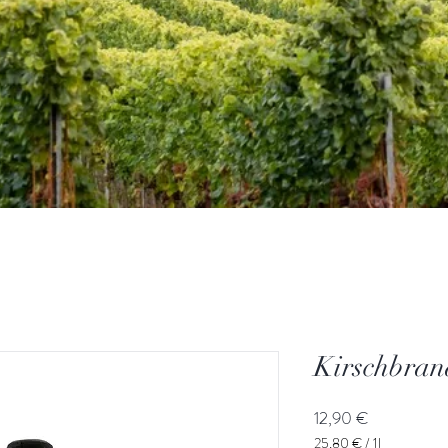
Kirschbran
Preis
12,90 €
25,80 €
/
1l