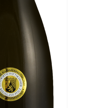
Lieferzeit: 3-5 Wer
Hersteller:
Weinhaus Heymann
Rathenaustraße 10
67480 Edenkoben
Herkunftsland: Deu
Anbaugebiet: Pfalz