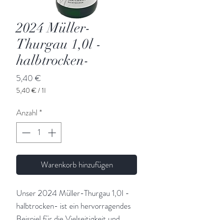
2024 Müller-
Thurgau 1,0l -
halbtrocken-
Preis
5,40 €
5,40 €
/
1l
5,40 €
pro
Anzahl
*
1
Liter
Warenkorb hinzufügen
Unser 2024 Müller-Thurgau 1,0l -
halbtrocken- ist ein hervorragendes
Beispiel für die Vielseitigkeit und