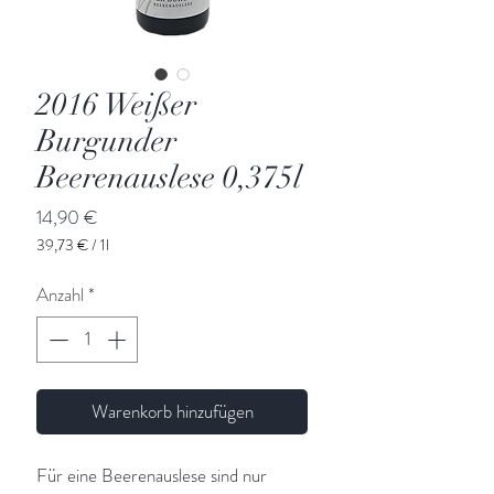
2016 Weißer
Burgunder
Beerenauslese 0,375l
Preis
14,90 €
39,73 €
/
1l
39,73 €
pro
Anzahl
*
1
Liter
Warenkorb hinzufügen
Für eine Beerenauslese sind nur